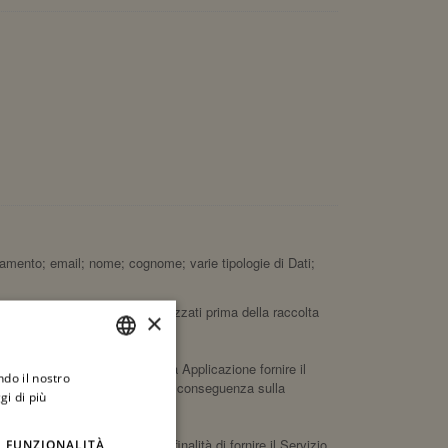
ciamento; email; nome; cognome; varie tipologie di Dati;
cifici testi informativi visualizzati prima della raccolta
×
questa Applicazione.
e essere impossibile per questa Applicazione fornire il
ndo il nostro
ITALIAN
 Dati, senza che ciò abbia alcuna conseguenza sulla
gi di più
ENGLISH
i da questa Applicazione ha la finalità di fornire il Servizio
FUNZIONALITÀ