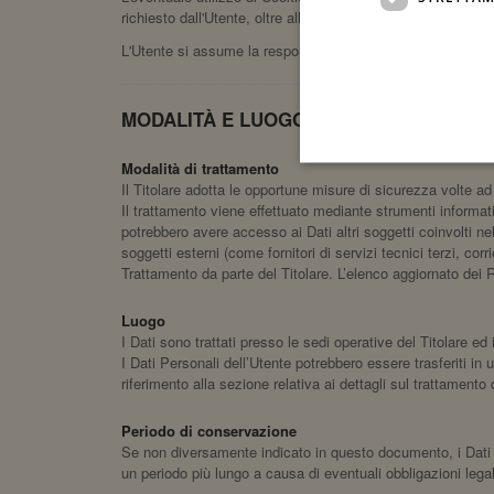
richiesto dall'Utente, oltre alle ulteriori finalità descritte 
L'Utente si assume la responsabilità dei Dati Personali di 
MODALITÀ E LUOGO DEL TRATTAMENTO 
Modalità di trattamento
Il Titolare adotta le opportune misure di sicurezza volte ad
Il trattamento viene effettuato mediante strumenti informatic
potrebbero avere accesso ai Dati altri soggetti coinvolti 
soggetti esterni (come fornitori di servizi tecnici terzi, c
Trattamento da parte del Titolare. L’elenco aggiornato dei 
Luogo
I Dati sono trattati presso le sedi operative del Titolare ed i
I Dati Personali dell’Utente potrebbero essere trasferiti in 
riferimento alla sezione relativa ai dettagli sul trattamento 
Periodo di conservazione
Se non diversamente indicato in questo documento, i Dati Pe
un periodo più lungo a causa di eventuali obbligazioni lega