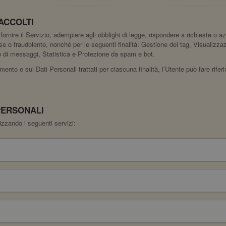
ACCOLTI
fornire il Servizio, adempiere agli obblighi di legge, rispondere a richieste o azio
olose o fraudolente, nonché per le seguenti finalità: Gestione dei tag, Visualizz
vio di messaggi, Statistica e Protezione da spam e bot.
amento e sui Dati Personali trattati per ciascuna finalità, l’Utente può fare rife
PERSONALI
lizzando i seguenti servizi: