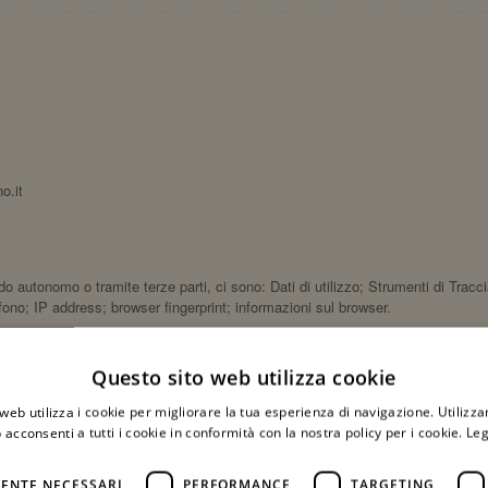
o.it
do autonomo o tramite terze parti, ci sono: Dati di utilizzo; Strumenti di Trac
fono; IP address; browser fingerprint; informazioni sul browser.
colti sono forniti nelle sezioni dedicate di questa privacy policy o mediante spe
Questo sito web utilizza cookie
ente o, nel caso di Dati di Utilizzo, raccolti automaticamente durante l'uso di 
uesta Applicazione sono obbligatori. Se l’Utente rifiuta di comunicarli, potrebb
web utilizza i cookie per migliorare la tua esperienza di navigazione. Utilizza
i Dati come facoltativi, gli Utenti sono liberi di astenersi dal comunicare tali
 acconsenti a tutti i cookie in conformità con la nostra policy per i cookie.
Leg
ligatori sono incoraggiati a contattare il Titolare.
amento - da parte di questa Applicazione o dei titolari dei servizi terzi utilizzat
ENTE NECESSARI
PERFORMANCE
TARGETING