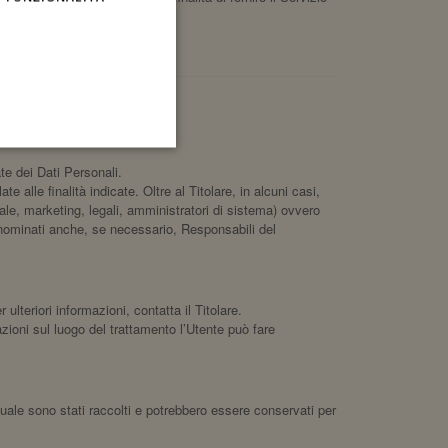
te dei Dati Personali.
 alle finalità indicate. Oltre al Titolare, in alcuni casi,
le, marketing, legali, amministratori di sistema) ovvero
e) nominati anche, se necessario, Responsabili del
 ulteriori informazioni, contatta il Titolare.
mazioni sul luogo del trattamento l’Utente può fare
quale sono stati raccolti e potrebbero essere conservati per