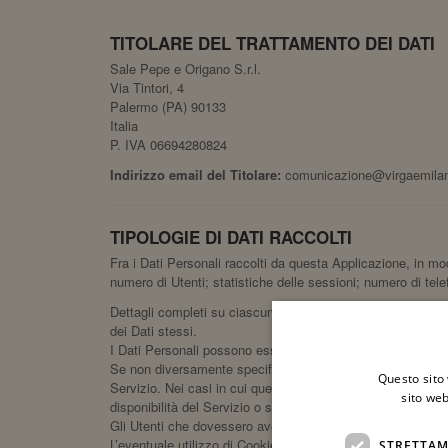
TITOLARE DEL TRATTAMENTO DEI DATI
Sale Pepe e Origano S.r.l.
Via Tintori, 4
Palermo (PA) 90133
Italia
P. IVA 06694280824
Indirizzo email del Titolare:
comunicazione@virgaemilan
TIPOLOGIE DI DATI RACCOLTI
Fra i Dati Personali raccolti da questa Applicazione, in mo
numero di Utenti; statistiche delle sessioni; numero di tele
Dettagli completi su ciascuna tipologia di Dati Personali rac
dei Dati stessi.
I Dati Personali possono essere liberamente forniti dall'Ut
Se non diversamente specificato, tutti i Dati richiesti da q
Questo sito 
Servizio. Nei casi in cui questa Applicazione indichi alcun
sito web
disponibilità del Servizio o sulla sua operatività.
Gli Utenti che dovessero avere dubbi su quali Dati siano obb
L’eventuale utilizzo di Cookie - o di altri strumenti di tracci
STRETTAM