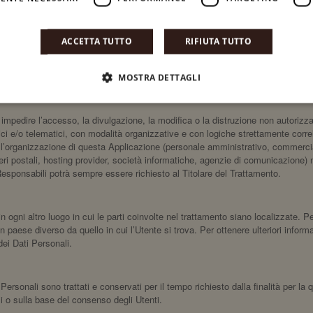
nel presente documento.
terzi ottenuti, pubblicati o condivisi mediante questa Applicazione.
ACCETTA TUTTO
RIFIUTA TUTTO
DEI DATI RACCOLTI
MOSTRA DETTAGLI
 impedire l’accesso, la divulgazione, la modifica o la distruzione non autorizza
i e/o telematici, con modalità organizzative e con logiche strettamente correlate
nell’organizzazione di questa Applicazione (personale amministrativo, commercia
orrieri postali, hosting provider, società informatiche, agenzie di comunicazion
Responsabili potrà sempre essere richiesto al Titolare del Trattamento.
n ogni altro luogo in cui le parti coinvolte nel trattamento siano localizzate. Per
un paese diverso da quello in cui l’Utente si trova. Per ottenere ulteriori infor
dei Dati Personali.
rsonali sono trattati e conservati per il tempo richiesto dalla finalità per la 
li o sulla base del consenso degli Utenti.