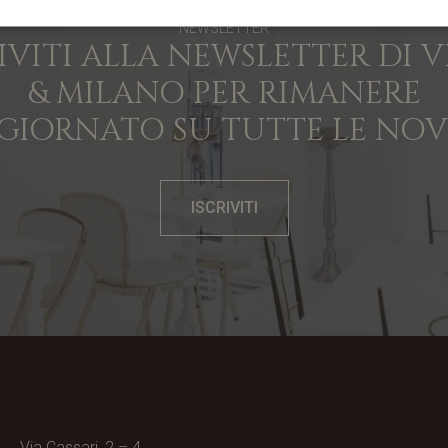
NEWSLETTER
IVITI ALLA NEWSLETTER DI 
& MILANO PER RIMANERE
GIORNATO SU TUTTE LE NOV
ISCRIVITI
Via Cassari, 2 – 4