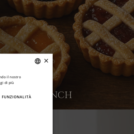
×
ndo il nostro
ITALIAN
gi di più
ENGLISH
E LIGHT LUNCH
FUNZIONALITÀ